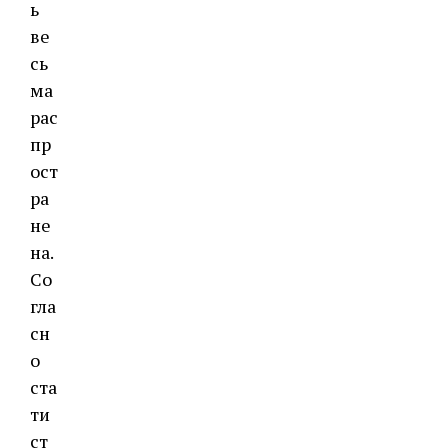
ь
ве
сь
ма
рас
пр
ост
ра
не
на.
Со
гла
сн
о
ста
ти
ст