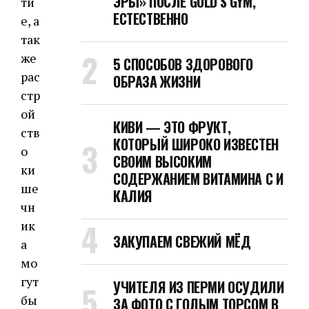
ЭРЫ» ПОСЛЕ GOLD’S GYM,
ти
ЕСТЕСТВЕННО
е, а
так
же
5 СПОСОБОВ ЗДОРОВОГО
рас
ОБРАЗА ЖИЗНИ
стр
ой
КИВИ — ЭТО ФРУКТ,
ств
КОТОРЫЙ ШИРОКО ИЗВЕСТЕН
о
СВОИМ ВЫСОКИМ
ки
СОДЕРЖАНИЕМ ВИТАМИНА C И
ше
КАЛИЯ
чн
ик
ЗАКУПАЕМ СВЕЖИЙ МЁД
а
мо
гут
УЧИТЕЛЯ ИЗ ПЕРМИ ОСУДИЛИ
бы
ЗА ФОТО С ГОЛЫМ ТОРСОМ В