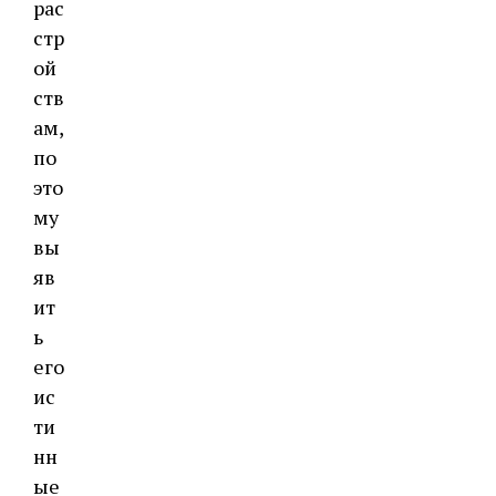
рас
стр
ой
ств
ам,
по
это
му
вы
яв
ит
ь
его
ис
ти
нн
ые