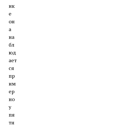
ик
е
он
а
на
бл
юд
ает
ся
пр
им
ер
но
у
пя
тн