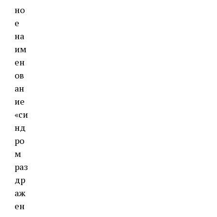
но
е
на
им
ен
ов
ан
ие
«си
нд
ро
м
раз
др
аж
ен