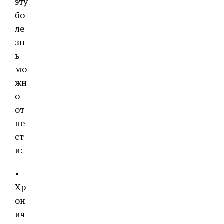
эту
бо
ле
зн
ь
мо
жн
о
от
не
ст
и:
•
Хр
он
ич