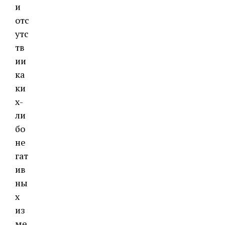
и
отс
утс
тв
ии
ка
ки
х-
ли
бо
не
гат
ив
ны
х
из
ме