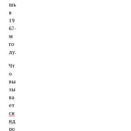
шь
в
19
67-
м
го
ду.
Чт
о
вы
зы
ва
ет
си
нд
ро