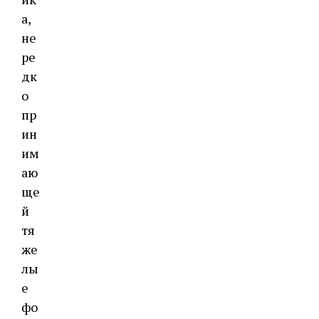
а,
не
ре
дк
о
пр
ин
им
аю
ще
й
тя
же
лы
е
фо