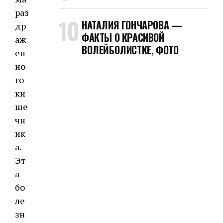
раз
НАТАЛИЯ ГОНЧАРОВА —
др
ФАКТЫ О КРАСИВОЙ
аж
ВОЛЕЙБОЛИСТКЕ, ФОТО
ен
но
го
ки
ше
чн
ик
а.
Эт
а
бо
ле
зн