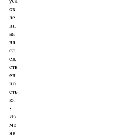
усл
ов
ле
нн
ая
на
сл
ед
ств
ен
но
сть
ю.
•
Из
ме
не