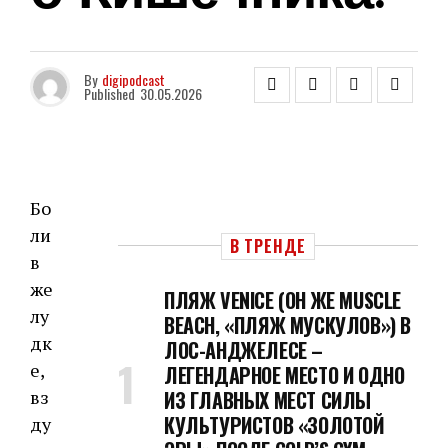
By
digipodcast
Published
30.05.2026
Бо
ли
В ТРЕНДЕ
в
же
ПЛЯЖ VENICE (ОН ЖЕ MUSCLE
лу
BEACH, «ПЛЯЖ МУСКУЛОВ») В
дк
ЛОС-АНДЖЕЛЕСЕ –
е,
ЛЕГЕНДАРНОЕ МЕСТО И ОДНО
вз
ИЗ ГЛАВНЫХ МЕСТ СИЛЫ
КУЛЬТУРИСТОВ «ЗОЛОТОЙ
ду