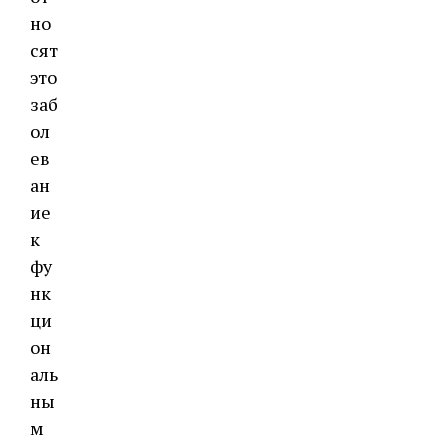
но
сят
это
заб
ол
ев
ан
ие
к
фу
нк
ци
он
аль
ны
м