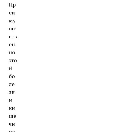
Пр
еи
му
ще
ств
ен
но
это
й
бо
ле
зн
и
ки
ше
чн
ик