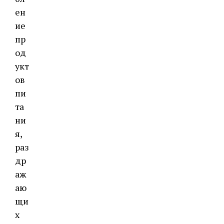
ен
ие
пр
од
укт
ов
пи
та
ни
я,
раз
др
аж
аю
щи
х