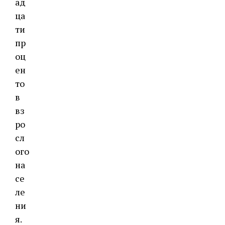
ад
ца
ти
пр
оц
ен
то
в
вз
ро
сл
ого
на
се
ле
ни
я.