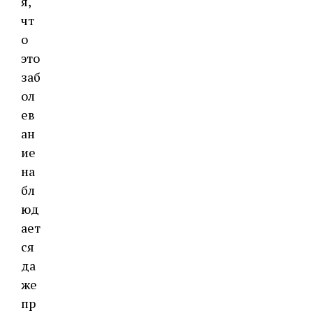
я,
чт
о
это
заб
ол
ев
ан
ие
на
бл
юд
ает
ся
да
же
пр