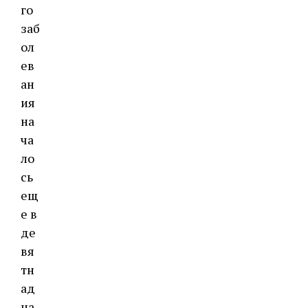
го
заб
ол
ев
ан
ия
на
ча
ло
сь
ещ
е в
де
вя
тн
ад
ца