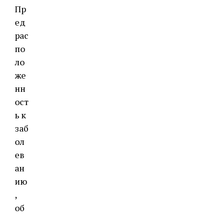
Пр
ед
рас
по
ло
же
нн
ост
ь к
заб
ол
ев
ан
ию
,
об