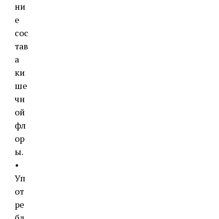
ни
е
сос
тав
а
ки
ше
чн
ой
фл
ор
ы.
•
Уп
от
ре
бл