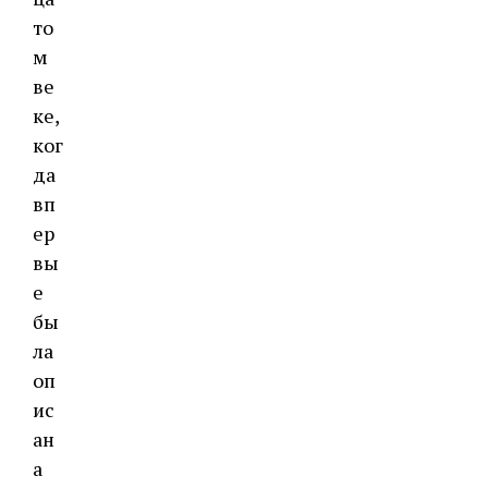
то
м
ве
ке,
ког
да
вп
ер
вы
е
бы
ла
оп
ис
ан
а