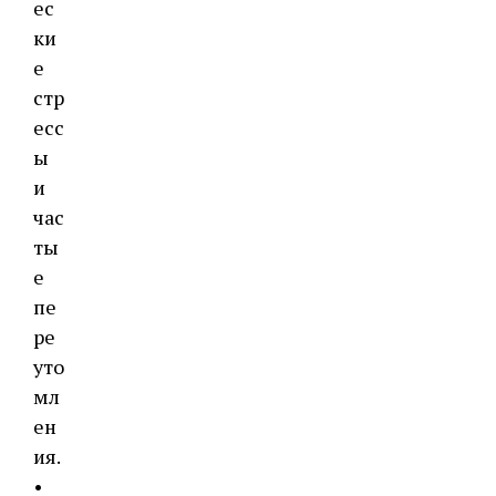
ес
ки
е
стр
есс
ы
и
час
ты
е
пе
ре
уто
мл
ен
ия.
•