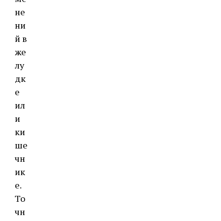
не
ни
й в
же
лу
дк
е
ил
и
ки
ше
чн
ик
е.
То
чн