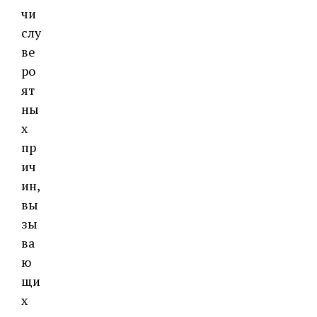
чи
слу
ве
ро
ят
ны
х
пр
ич
ин,
вы
зы
ва
ю
щи
х