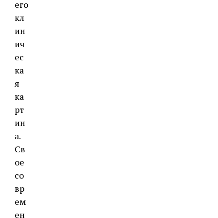
его
кл
ин
ич
ес
ка
я
ка
рт
ин
а.
Св
ое
со
вр
ем
ен