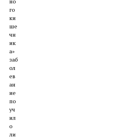
но
го
ки
ше
чн
ик
а»
заб
ол
ев
ан
ие
по
уч
ил
о
ли