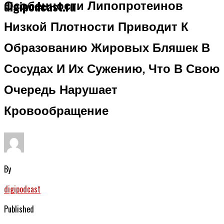
Особенности Липопротеинов
digipodcast.ru
Низкой Плотности Приводит К
Образованию Жировых Бляшек В
Сосудах И Их Сужению, Что В Свою
Очередь Нарушает
Кровообращение
By
digipodcast
Published