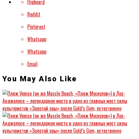
Flipboard
Reddit
Pinterest
Whatsapp
Whatsapp
Email
You May Also Like