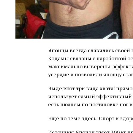
Японцы всегда славились своей 
Кодамы связаны с нароботкой ос
максимально выверены, эффекти
усердие и позволили японцу ста
Выделяют три вида хвата: прямой
использует самый эффективный п
есть нюансы по постановке ног и
Еще по теме здесь: Спорт и здор
Источник: Японец жмёт 300 кг при