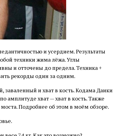
педантичностью и усердием. Результаты
обой техники жима лёжа. Углы
вны и отточены до предела. Техника +
вить рекорды один за одним.
, заваленный и хват в кость. Кодама Даики
о амплитуде хват — хват в кость. Также
 моста. Подробнее об этом в моём обзоре.
овье.
 весе 74 кг. Как это возможно?.