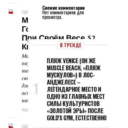
Свежие комментарии
Нет комментариев для
ЗДОРОВЬЕ И КРАСОТА
просмотра.
Мариса Инда. В 43
Года Тянет 182 Кг
При Своём Весе 52
Кг
В ТРЕНДЕ
Мариса Инда американская
ПЛЯЖ VENICE (ОН ЖЕ
пауэрлифтерша. Поражает не
MUSCLE BEACH, «ПЛЯЖ
только своими силовыми но и
МУСКУЛОВ») В ЛОС-
своим эстетичным телом. Время
АНДЖЕЛЕСЕ –
для этой красотки как будто
ЛЕГЕНДАРНОЕ МЕСТО И
остановилось. Мариса Инда
ОДНО ИЗ ГЛАВНЫХ МЕСТ
начала...
СИЛЫ КУЛЬТУРИСТОВ
digipodcast
12.07.2026
«ЗОЛОТОЙ ЭРЫ» ПОСЛЕ
GOLD’S GYM, ЕСТЕСТВЕННО
ЗДОРОВЬЕ И КРАСОТА