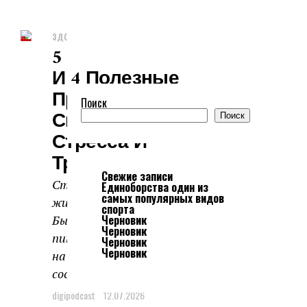
ЗДОРОВЬЕ И КРАСОТА
5 Групп Продуктов
И 4 Полезные
Привычки Для
Поиск
Снижения Уровня
Поиск
Стресса И
Тревожности
Свежие записи
Стресс стал частым спутником
Единоборства один из
самых популярных видов
жизни современного человека.
спорта
Быстрый ритм жизни, хаотичное
Черновик
Черновик
питание, недосыпы — все влияет
Черновик
Черновик
на наше эмоциональное
состояние. Но мы сами можем...
digipodcast
12.07.2026