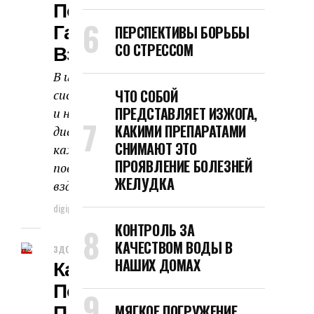
Повышенное
Газообразование И
ПЕРСПЕКТИВЫ БОРЬБЫ
Вздутие Живота
СО СТРЕССОМ
В идеале наша пищеварительная
ЧТО СОБОЙ
система должна работать тихо
ПРЕДСТАВЛЯЕТ ИЗЖОГА,
и не доставлять никакого
КАКИМИ ПРЕПАРАТАМИ
дискомфорта. Но наверняка
СНИМАЮТ ЭТО
каждый хоть раз сталкивался с
ПРОЯВЛЕНИЕ БОЛЕЗНЕЙ
повышенным газообразованием и
ЖЕЛУДКА
вздутием...
digipodcast
11.07.2026
КОНТРОЛЬ ЗА
КАЧЕСТВОМ ВОДЫ В
ЗДОРОВЬЕ И КРАСОТА
Как Отбелить
НАШИХ ДОМАХ
Пожелтевший
МЯГКОЕ ПОГРУЖЕНИЕ