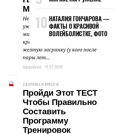
Пластик За Одну
Минуту.
НАТАЛИЯ ГОНЧАРОВА —
Недавно заметила (да что это я,
ФАКТЫ О КРАСИВОЙ
уже давно)), что наша
ВОЛЕЙБОЛИСТКЕ, ФОТО
микроволновка из белой и
красивой превратилась в грязно-
желтую засранку (у кого после
пары лет...
digipodcast
11.07.2026
ЗДОРОВЬЕ И КРАСОТА
Пройди Этот ТЕСТ
Чтобы Правильно
Составить
Программу
Тренировок