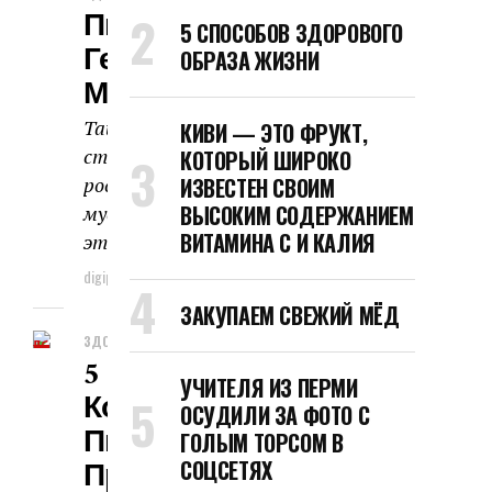
Питчаи Кусуван.
5 СПОСОБОВ ЗДОРОВОГО
Генетический
ОБРАЗА ЖИЗНИ
Монстр Из Таиланда
Таиланд не самая богатая
КИВИ — ЭТО ФРУКТ,
страна в мире. Тайцы не большого
КОТОРЫЙ ШИРОКО
роста и никогда не отличались
ИЗВЕСТЕН СВОИМ
ВЫСОКИМ СОДЕРЖАНИЕМ
мускулистостью. Хотя глядя на
ВИТАМИНА C И КАЛИЯ
этого парня так и не...
digipodcast
12.07.2026
ЗАКУПАЕМ СВЕЖИЙ МЁД
ЗДОРОВЬЕ И КРАСОТА
5 Шагов К
УЧИТЕЛЯ ИЗ ПЕРМИ
Комфортному
ОСУДИЛИ ЗА ФОТО С
Пищеварению: Как
ГОЛЫМ ТОРСОМ В
Предотвратить
СОЦСЕТЯХ