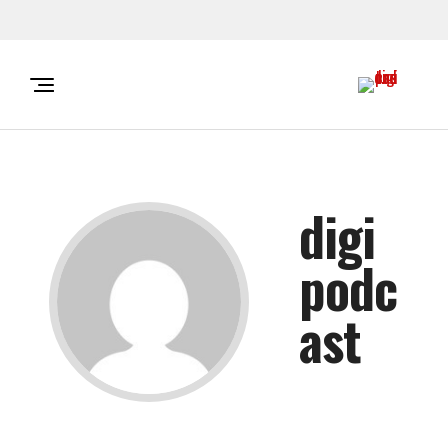
digi
podc
ast