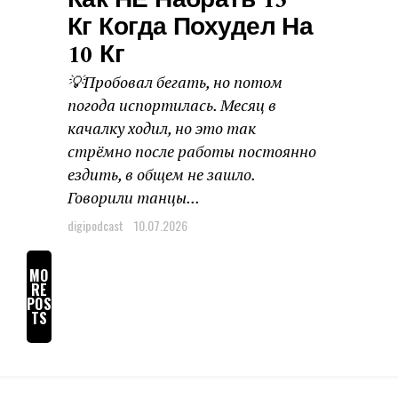
Как НЕ Набрать 15
Кг Когда Похудел На
10 Кг
💡Пробовал бегать, но потом
погода испортилась. Месяц в
качалку ходил, но это так
стрёмно после работы постоянно
ездить, в общем не зашло.
Говорили танцы...
digipodcast
10.07.2026
MO
RE
POS
TS